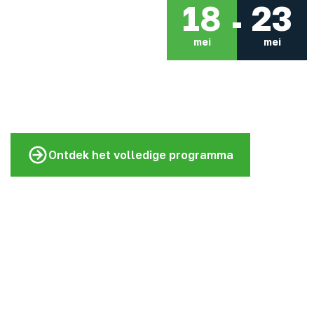
18
23
mei
mei
Ontdek het volledige programma