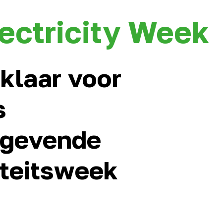
ectricity Week
klaar voor
s
ngevende
iteitsweek