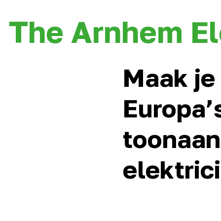
The Arnhem El
Maak je 
Europa’
toonaa
elektric