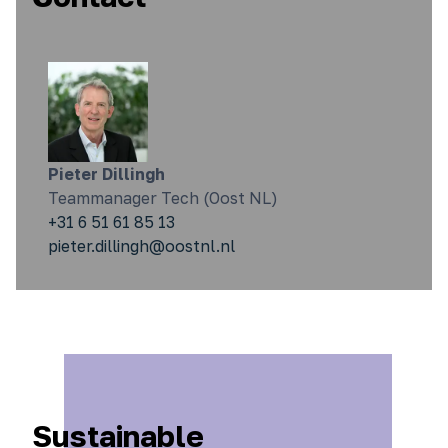
Pieter Dillingh
Teammanager Tech (Oost NL)
+31 6 51 61 85 13
pieter.dillingh@oostnl.nl
Sustainable