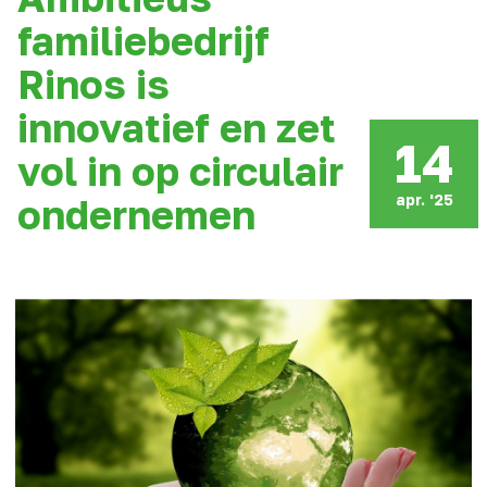
familiebedrijf
Rinos is
innovatief en zet
14
vol in op circulair
apr. '25
ondernemen