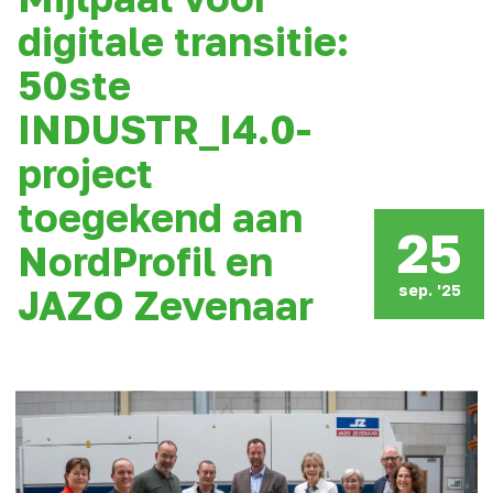
digitale transitie:
50ste
INDUSTR_I4.0-
project
toegekend aan
25
NordProfil en
sep. '25
JAZO Zevenaar