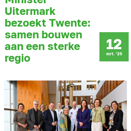
Uitermark
bezoekt Twente:
samen bouwen
12
aan een sterke
mrt. '25
regio