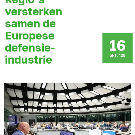
versterken
samen de
Europese
16
defensie-
okt. '25
industrie