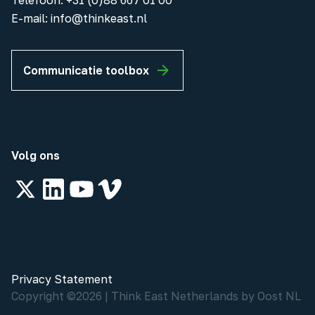
Telefoon
:
+31 (0)88 667 01 00
E-mail:
info@thinkeast.nl
Communicatie toolbox
Volg ons
Privacy Statement
Copyright ©
2026
|
Think East Netherlands by Oost NL