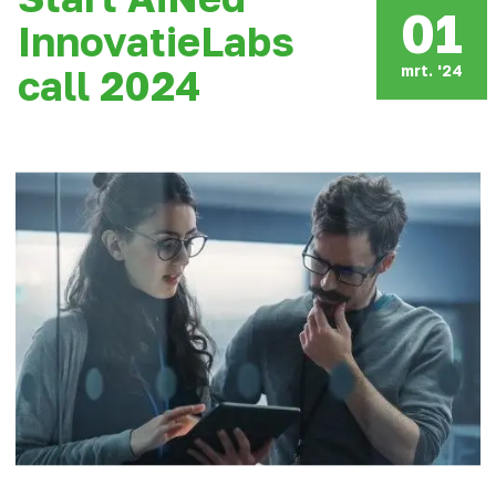
01
InnovatieLabs
mrt. '24
call 2024