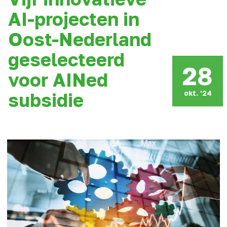
AI-projecten in
Oost-Nederland
geselecteerd
28
voor AINed
okt. '24
subsidie