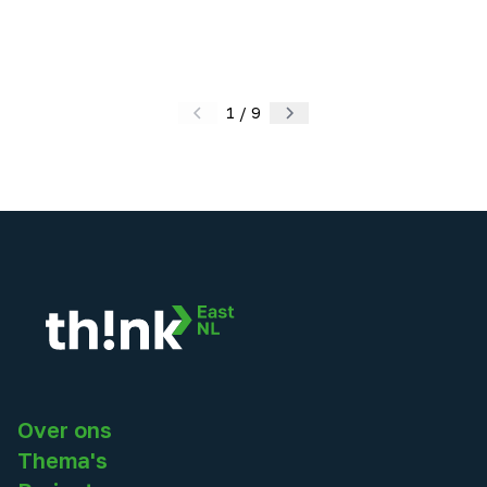
1
/
9
Over ons
Thema's